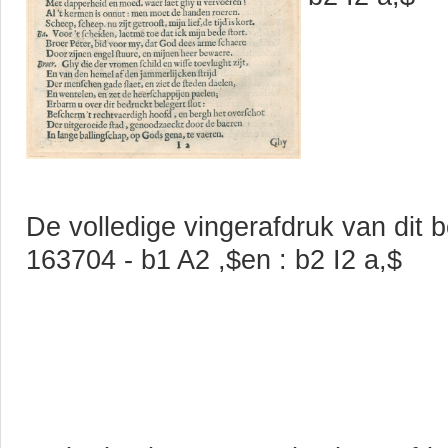
De volledige vingerafdruk van dit b
163704 - b1 A2 ,$en : b2 I2 a,$