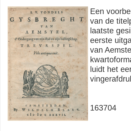
Een voorbee
van de tite
laatste ges
eerste uit
van Aemstel
kwartoforma
luidt het e
vingerafdru
163704