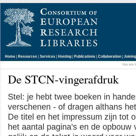
Home
|
Resources
|
Services
|
Hosting
|
Publications
|
Collaboration
|
Joinin
You are 
De STCN-vingerafdruk
Stel: je hebt twee boeken in handen
verschenen - of dragen althans hetz
De titel en het impressum zijn tot 
het aantal pagina's en de opbouw v