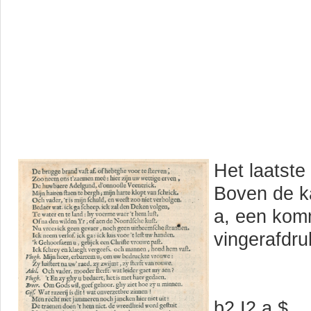
Het laatste
Boven de ka
a, een kom
vingerafdru
b2 I2 a,$